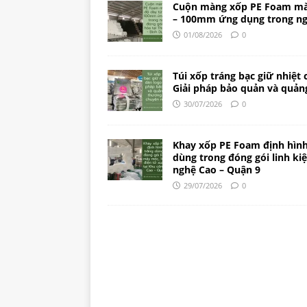
Cuộn màng xốp PE Foam mà
– 100mm ứng dụng trong ng
01/08/2026
0
Túi xốp tráng bạc giữ nhiệt 
Giải pháp bảo quản và quản
30/07/2026
0
Khay xốp PE Foam định hình
dùng trong đóng gói linh ki
nghệ Cao – Quận 9
29/07/2026
0