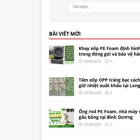
BÀI VIẾT MỚI
Khay xốp PE Foam định hìn
trong đóng gói và bảo vệ hà
06/08/2026
0
Tấm xốp OPP tráng bạc cách 
giữ nhiệt xuất khẩu tại Lon
05/08/2026
0
Ống rod PE Foam, nhà máy 
gấu bông tại Bình Dương
03/08/2026
0