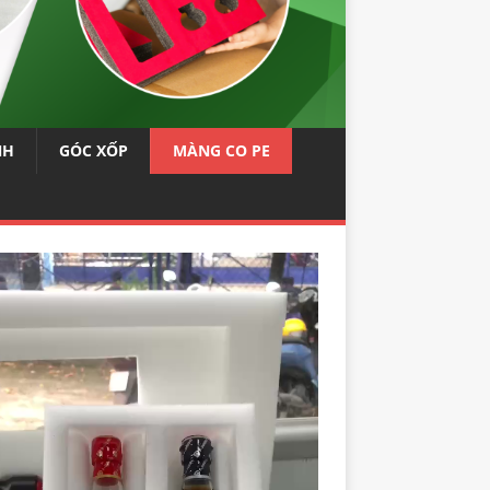
NH
GÓC XỐP
MÀNG CO PE