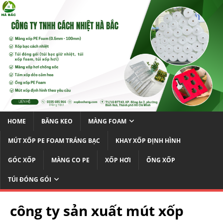
HOME
BĂNG KEO
MÀNG FOAM
MÚT XỐP PE FOAM TRÁNG BẠC
KHAY XỐP ĐỊNH HÌNH
GÓC XỐP
MÀNG CO PE
XỐP HƠI
ỐNG XỐP
TÚI ĐÓNG GÓI
công ty sản xuất mút xốp