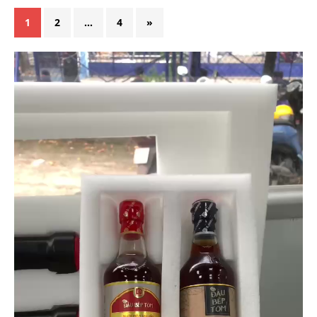
1
2
…
4
»