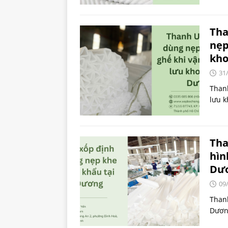
Tha
nẹp
kho
31
Than
lưu 
Tha
hìn
Dư
09
Thanh
Dươn