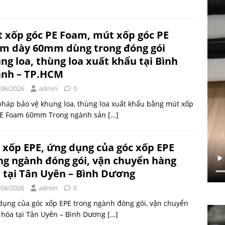
 xốp góc PE Foam, mút xốp góc PE
m dày 60mm dùng trong đóng gói
ng loa, thùng loa xuất khẩu tại Bình
nh – TP.HCM
/06/2026
admin
0
pháp bảo vệ khung loa, thùng loa xuất khẩu bằng mút xốp
PE Foam 60mm Trong ngành sản
[…]
 xốp EPE, ứng dụng của góc xốp EPE
ng ngành đóng gói, vận chuyển hàng
 tại Tân Uyên – Bình Dương
/04/2026
admin
0
dụng của góc xốp EPE trong ngành đóng gói, vận chuyển
 hóa tại Tân Uyên – Bình Dương
[…]