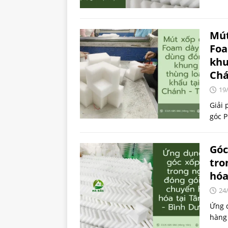
Mút
Foa
khu
Chá
19
Giải 
góc 
Góc
tro
hóa
24
Ứng 
hàng