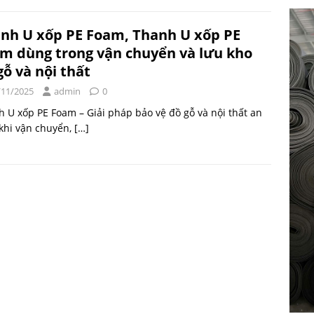
nh U xốp PE Foam, Thanh U xốp PE
m dùng trong vận chuyển và lưu kho
gỗ và nội thất
/11/2025
admin
0
 U xốp PE Foam – Giải pháp bảo vệ đồ gỗ và nội thất an
khi vận chuyển,
[…]