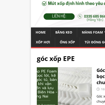
HOME
BĂNG KEO
MÀNG FOAM
XỐP HƠI
ỐNG XỐP
TÚI ĐÓNG G
góc xốp EPE
Góc
bọc
chu
18
Góc x
chuyể