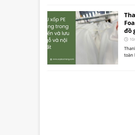
Tha
Foa
đồ 
10
Thanh
toàn 