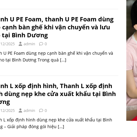
nh U PE Foam, thanh U PE Foam dùng
 cạnh bàn ghế khi vận chuyển và lưu
 tại Bình Dương
/12/2025
admin
0
h U PE Foam dùng nẹp cạnh bàn ghế khi vận chuyển và
kho tại Bình Dương Trong quá
[…]
nh L xốp định hình, Thanh L xốp định
h dùng nẹp khe cửa xuất khẩu tại Bình
ơng
/12/2025
admin
0
 L xốp định hình dùng nẹp khe cửa xuất khẩu tại Bình
g – Giải pháp đóng gói hiệu
[…]