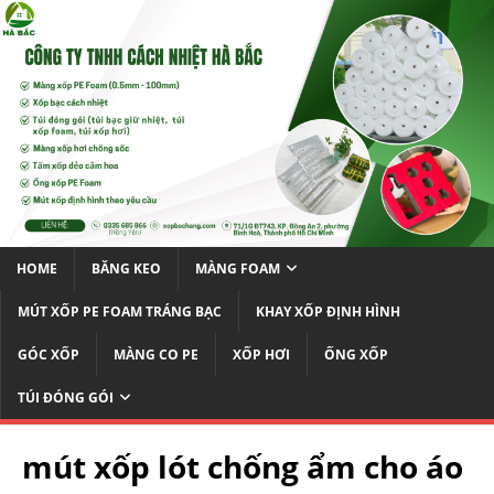
HOME
BĂNG KEO
MÀNG FOAM
MÚT XỐP PE FOAM TRÁNG BẠC
KHAY XỐP ĐỊNH HÌNH
GÓC XỐP
MÀNG CO PE
XỐP HƠI
ỐNG XỐP
TÚI ĐÓNG GÓI
mút xốp lót chống ẩm cho áo