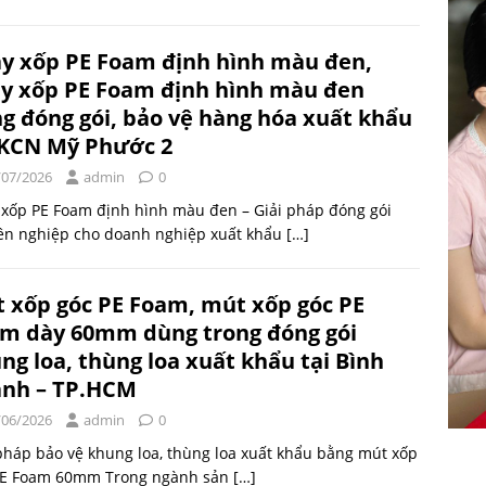
y xốp PE Foam định hình màu đen,
y xốp PE Foam định hình màu đen
g đóng gói, bảo vệ hàng hóa xuất khẩu
 KCN Mỹ Phước 2
/07/2026
admin
0
 xốp PE Foam định hình màu đen – Giải pháp đóng gói
ên nghiệp cho doanh nghiệp xuất khẩu
[…]
 xốp góc PE Foam, mút xốp góc PE
m dày 60mm dùng trong đóng gói
ng loa, thùng loa xuất khẩu tại Bình
nh – TP.HCM
/06/2026
admin
0
pháp bảo vệ khung loa, thùng loa xuất khẩu bằng mút xốp
PE Foam 60mm Trong ngành sản
[…]