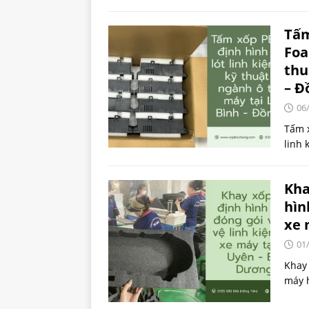
Tấm
Foa
thu
– Đ
06
Tấm x
linh 
Kha
hìn
xe 
01
Khay 
máy 