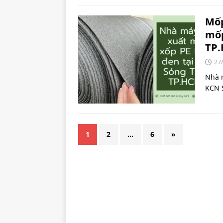
Mốp
mốp
TP
27
Nhà m
KCN 
1
2
…
6
»