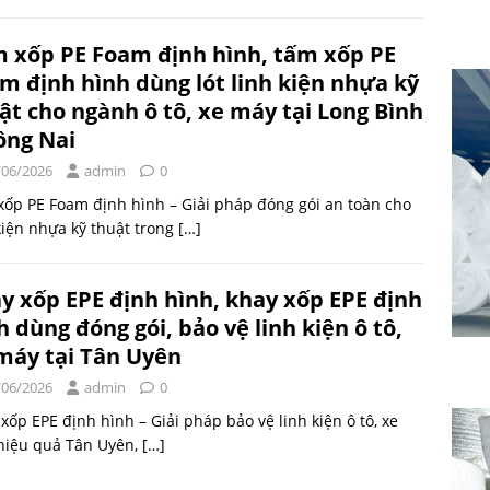
 xốp PE Foam định hình, tấm xốp PE
m định hình dùng lót linh kiện nhựa kỹ
ật cho ngành ô tô, xe máy tại Long Bình
ồng Nai
/06/2026
admin
0
ốp PE Foam định hình – Giải pháp đóng gói an toàn cho
kiện nhựa kỹ thuật trong
[…]
y xốp EPE định hình, khay xốp EPE định
h dùng đóng gói, bảo vệ linh kiện ô tô,
máy tại Tân Uyên
/06/2026
admin
0
xốp EPE định hình – Giải pháp bảo vệ linh kiện ô tô, xe
hiệu quả Tân Uyên,
[…]