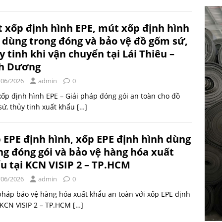
 xốp định hình EPE, mút xốp định hình
 dùng trong đóng và bảo vệ đồ gốm sứ,
y tinh khi vận chuyển tại Lái Thiêu –
h Dương
/06/2026
admin
0
ốp định hình EPE – Giải pháp đóng gói an toàn cho đồ
ứ, thủy tinh xuất khẩu
[…]
 EPE định hình, xốp EPE định hình dùng
ng đóng gói và bảo vệ hàng hóa xuất
u tại KCN VISIP 2 – TP.HCM
/06/2026
admin
0
pháp bảo vệ hàng hóa xuất khẩu an toàn với xốp EPE định
 KCN VISIP 2 – TP.HCM
[…]