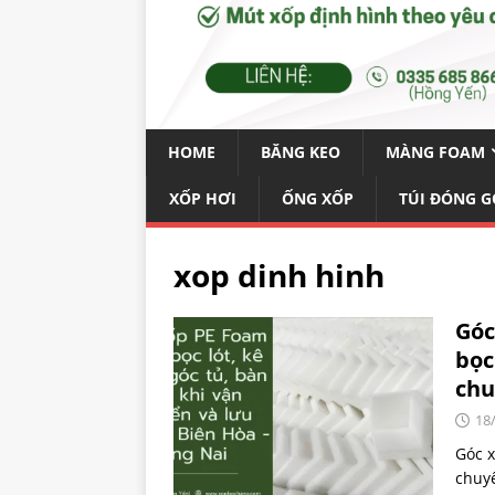
HOME
BĂNG KEO
MÀNG FOAM
XỐP HƠI
ỐNG XỐP
TÚI ĐÓNG G
xop dinh hinh
Góc
bọc
chu
18
Góc x
chuyể