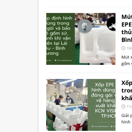
Mút
EPE
thủ
Bìn
16
Mút x
gốm s
Xốp
tro
khẩ
11
Giải 
hình