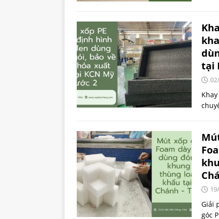
Kha
kha
dùn
tại
02
Khay
chuy
Mút
Foa
khu
Chá
19
Giải 
góc 