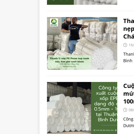
Tha
nẹp
Chá
16
Thanh
Bình
Cuộ
mút
100
08
Công 
Dươn