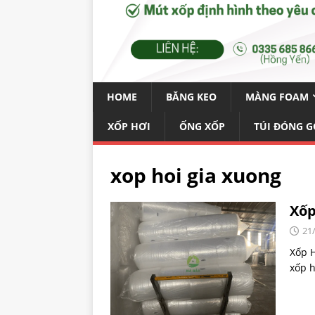
HOME
BĂNG KEO
MÀNG FOAM
XỐP HƠI
ỐNG XỐP
TÚI ĐÓNG G
xop hoi gia xuong
Xốp
21
Xốp H
xốp h