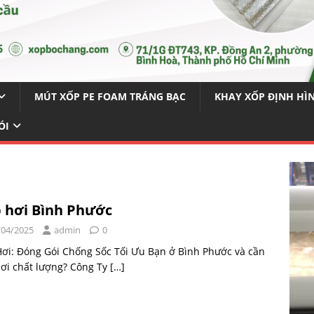
MÚT XỐP PE FOAM TRÁNG BẠC
KHAY XỐP ĐỊNH HÌ
ÓI
 hơi Bình Phước
/04/2025
admin
0
ơi: Đóng Gói Chống Sốc Tối Ưu Bạn ở Bình Phước và cần
ơi chất lượng? Công Ty
[…]