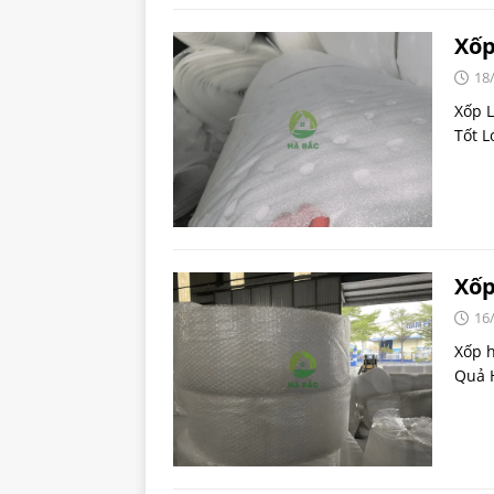
Xốp
18
Xốp L
Tốt L
Xốp
16
Xốp h
Quả 