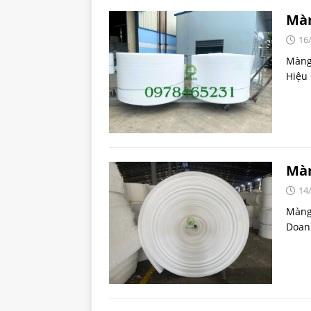
Màn
16
Màng
Hiệu
Màn
14
Màng 
Doan