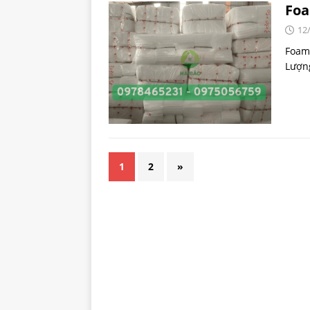
Foa
12
Foam 
Lượn
1
2
»