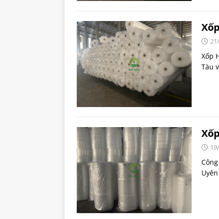
Xốp
21
Xốp H
Tàu v
Xốp
19
Công 
Uyên