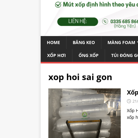
HOME
BĂNG KEO
MÀNG FOAM
XỐP HƠI
ỐNG XỐP
TÚI ĐÓNG G
xop hoi sai gon
Xốp
21
Xốp H
xốp h