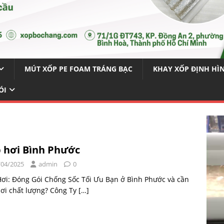
MÚT XỐP PE FOAM TRÁNG BẠC
KHAY XỐP ĐỊNH HÌ
ÓI
 hơi Bình Phước
/04/2025
admin
0
ơi: Đóng Gói Chống Sốc Tối Ưu Bạn ở Bình Phước và cần
ơi chất lượng? Công Ty
[…]