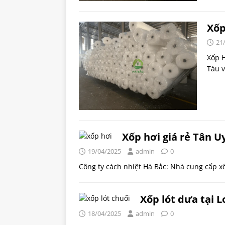
Xốp
21
Xốp H
Tàu v
Xốp hơi giá rẻ Tân U
19/04/2025
admin
0
Công ty cách nhiệt Hà Bắc: Nhà cung cấp 
Xốp lót dưa tại 
18/04/2025
admin
0