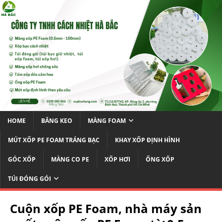
HOME
BĂNG KEO
MÀNG FOAM
MÚT XỐP PE FOAM TRÁNG BẠC
KHAY XỐP ĐỊNH HÌNH
GÓC XỐP
MÀNG CO PE
XỐP HƠI
ỐNG XỐP
TÚI ĐÓNG GÓI
Cuộn xốp PE Foam, nhà máy sản