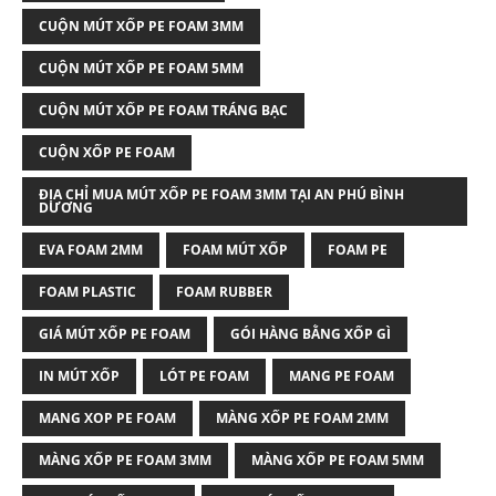
CUỘN MÚT XỐP PE FOAM 3MM
CUỘN MÚT XỐP PE FOAM 5MM
CUỘN MÚT XỐP PE FOAM TRÁNG BẠC
CUỘN XỐP PE FOAM
ĐỊA CHỈ MUA MÚT XỐP PE FOAM 3MM TẠI AN PHÚ BÌNH
DƯƠNG
EVA FOAM 2MM
FOAM MÚT XỐP
FOAM PE
FOAM PLASTIC
FOAM RUBBER
GIÁ MÚT XỐP PE FOAM
GÓI HÀNG BẰNG XỐP GÌ
IN MÚT XỐP
LÓT PE FOAM
MANG PE FOAM
MANG XOP PE FOAM
MÀNG XỐP PE FOAM 2MM
MÀNG XỐP PE FOAM 3MM
MÀNG XỐP PE FOAM 5MM