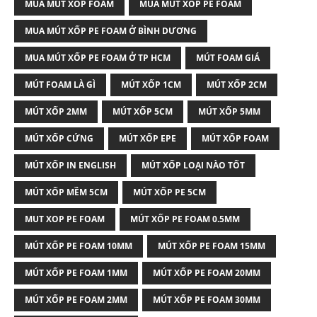
MUA MÚT XỐP FOAM
MUA MÚT XỐP PE FOAM
MUA MÚT XỐP PE FOAM Ở BÌNH DƯƠNG
MUA MÚT XỐP PE FOAM Ở TP HCM
MÚT FOAM GIÁ
MÚT FOAM LÀ GÌ
MÚT XỐP 1CM
MÚT XỐP 2CM
MÚT XỐP 2MM
MÚT XỐP 5CM
MÚT XỐP 5MM
MÚT XỐP CỨNG
MÚT XỐP EPE
MÚT XỐP FOAM
MÚT XỐP IN ENGLISH
MÚT XỐP LOẠI NÀO TỐT
MÚT XỐP MỀM 5CM
MÚT XỐP PE 5CM
MUT XOP PE FOAM
MÚT XỐP PE FOAM 0.5MM
MÚT XỐP PE FOAM 10MM
MÚT XỐP PE FOAM 15MM
MÚT XỐP PE FOAM 1MM
MÚT XỐP PE FOAM 20MM
MÚT XỐP PE FOAM 2MM
MÚT XỐP PE FOAM 30MM