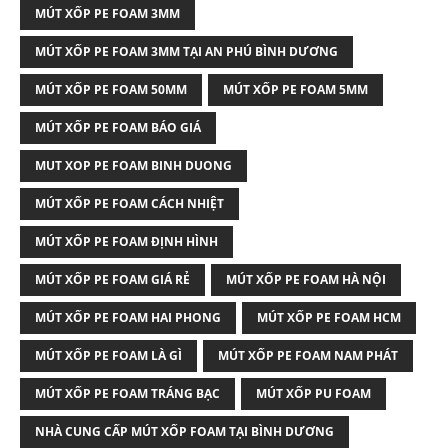
MÚT XỐP PE FOAM 3MM
MÚT XỐP PE FOAM 3MM TẠI AN PHÚ BÌNH DƯƠNG
MÚT XỐP PE FOAM 50MM
MÚT XỐP PE FOAM 5MM
MÚT XỐP PE FOAM BÁO GIÁ
MUT XOP PE FOAM BINH DUONG
MÚT XỐP PE FOAM CÁCH NHIỆT
MÚT XỐP PE FOAM ĐỊNH HÌNH
MÚT XỐP PE FOAM GIÁ RẺ
MÚT XỐP PE FOAM HÀ NỘI
MÚT XỐP PE FOAM HAI PHONG
MÚT XỐP PE FOAM HCM
MÚT XỐP PE FOAM LÀ GÌ
MÚT XỐP PE FOAM NAM PHÁT
MÚT XỐP PE FOAM TRÁNG BẠC
MÚT XỐP PU FOAM
NHÀ CUNG CẤP MÚT XỐP FOAM TẠI BÌNH DƯƠNG