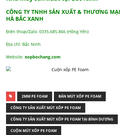
CÔNG TY TNHH SẢN XUẤT & THƯƠNG MẠI
HÀ BẮC XANH
Điện thoại/Zalo: 0335.685.866 (Hồng Yến)
Địa chỉ: Bắc Ninh
Website:
xopbochang.com
2MM PE FOAM
BÁN MÚT XỐP PE FOAM
CÔNG TY SẢN XUẤT MÚT XỐP PE FOAM
CÔNG TY SẢN XUẤT MÚT XỐP PE FOAM TẠI BÌNH DƯƠNG
CUỘN MÚT XỐP PE FOAM