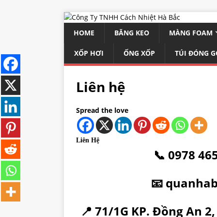
HOME
BĂNG KEO
MÀNG FOAM
XỐP HƠI
ỐNG XỐP
TÚI ĐÓNG G
Liên hệ
Spread the love
Liên Hệ
📞 0978 46
📧 quanha
📍 71/1G KP. Đồng An 2,