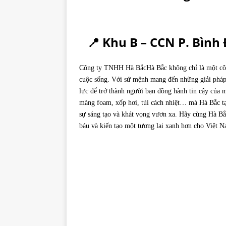
📍 Khu B – CCN P. Bình
Công ty TNHH Hà Bắc
Hà Bắc không chỉ là một cô
cuộc sống. Với sứ mệnh mang đến những giải pháp
lực để trở thành người bạn đồng hành tin cậy của 
màng foam, xốp hơi, túi cách nhiệt… mà Hà Bắc tạo 
sự sáng tạo và khát vọng vươn xa. Hãy cùng Hà Bắ
báu và kiến tạo một tương lai xanh hơn cho Việt 