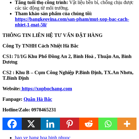
Tăng tuổi thọ công trình:
Vật liệu bền bỉ, chống chịu được
các tác động từ môi trường.
Tham khảo sản phẩm của chúng tôi:
https://bangkeovina.com/san-pham/mut-xop-bac-cach-
nhiet-1-mat-5li/
THÔNG TIN LIÊN HỆ TƯ VẤN ĐẶT HÀNG
Công Ty TNHH Cách Nhiệt Hà Bắc
CS1: 71/1G Khu Phố Đồng An 2, Bình Hoà , Thuận An, Bình
Dương
CS2 : Khu B – Cụm Công Nghiệp P.Bình Định, TX.An Nhơn,
T.Bình Định
Website:
https://xopbochang.com
Fanpage:
Quân Hà Bắc
Hotline/Zalo: 0978465231
bao ve hang hoa binh phuoc