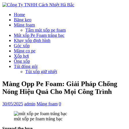
Home
Băng keo
Màng foam
Tấm mút xốp pe foam
Mút xốp Pe Foam tráng bạc
Khay xốp định hình
Góc xốp
Màng co pe
Xốp hơi
Ống xốp
Túi đóng gói
Túi xốp giữ nhiệt
Màng Opp Pe Foam: Giải Pháp Chống
Nóng Hiệu Quả Cho Mọi Công Trình
30/05/2025
admin
Màng foam
0
mút xốp pe foam tráng bạc
Spread the love