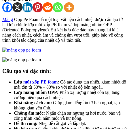
Màng
Opp Pe Foam là một loại vật liệu cách nhiệt được cấu tạo từ
hai lớp chính: lớp mút xốp PE foam và lớp màng nhôm OPP
(Oriented Polypropylene). Sự kết hợp độc đáo này mang lại khả
năng cách nhiệt, cách âm và chống ẩm vượt trội, giúp bảo vệ công
trình khỏi tác động của nhiệt độ và thời tiết.
Cấu tạo và đặc tính:
Lớp
mút xốp PE foam
:
Có tác dụng tản nhiệt, giảm nhiệt độ
mái tôn từ 50% – 80% so với nhiệt độ bên ngoài.
Lớp màng nhôm OPP:
Phản xạ lượng nhiệt còn lại, tăng
cường hiệu quả cách nhiệt.
Khả năng cách âm:
Giúp giảm tiếng ồn từ bên ngoài, tạo
không gian yên tĩnh.
Chống ẩm mốc:
Ngăn chặn sự ngưng tụ hơi nước, bảo vệ
công trình khỏi nấm mốc và hư hỏng.
Dễ thi công:
Nhẹ, dễ cắt gọt và lắp đặt.
Độ bền cao:
Chống chịu được các tác động từ môi trường, có