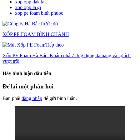
xop opp dak lak
xop opp la gi
xop pe foam binh phuoc
Trước đó
XỐP PE FOAM BÌNH CHÁNH
Tiếp theo
Xốp PE Foam Hà Bắc: Khám phá 7 ứng dụng đa năng và lợi ích
vượt trội
Hãy bình luận đầu tiên
Để lại một phản hồi
Bạn phải
đăng nhập
để gửi bình luận.