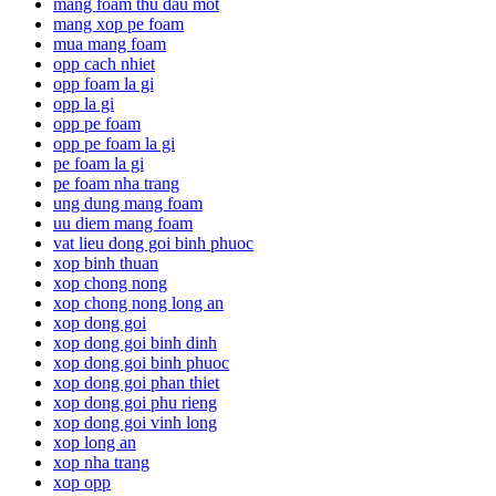
mang foam thu dau mot
mang xop pe foam
mua mang foam
opp cach nhiet
opp foam la gi
opp la gi
opp pe foam
opp pe foam la gi
pe foam la gi
pe foam nha trang
ung dung mang foam
uu diem mang foam
vat lieu dong goi binh phuoc
xop binh thuan
xop chong nong
xop chong nong long an
xop dong goi
xop dong goi binh dinh
xop dong goi binh phuoc
xop dong goi phan thiet
xop dong goi phu rieng
xop dong goi vinh long
xop long an
xop nha trang
xop opp