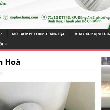
MÚT XỐP PE FOAM TRÁNG BẠC
KHAY XỐP ĐỊNH HÌ
ÓI
n Hoà
0