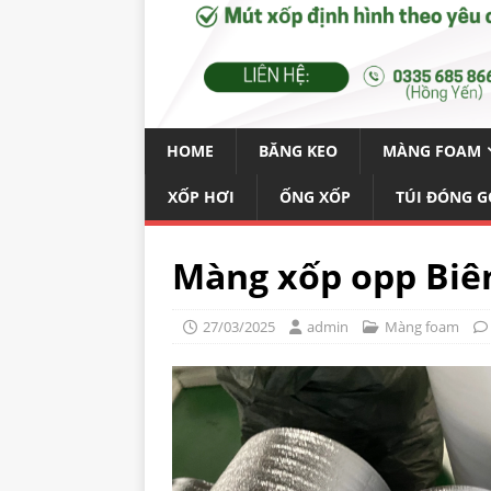
HOME
BĂNG KEO
MÀNG FOAM
XỐP HƠI
ỐNG XỐP
TÚI ĐÓNG G
Màng xốp opp Biê
27/03/2025
admin
Màng foam