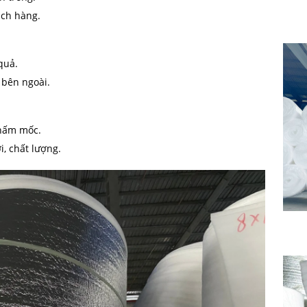
ách hàng.
quả.
 bên ngoài.
 nấm mốc.
, chất lượng.