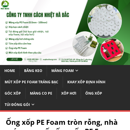
HOME
BĂNG KEO
MÀNG FOAM
MÚT XỐP PE FOAM TRÁNG BẠC
KHAY XỐP ĐỊNH HÌNH
GÓC XỐP
MÀNG CO PE
XỐP HƠI
ỐNG XỐP
TÚI ĐÓNG GÓI
Ống xốp PE Foam tròn rỗng, nhà