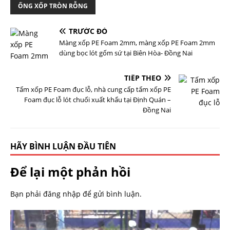
ỐNG XỐP TRÒN RỖNG
TRƯỚC ĐÓ
Màng xốp PE Foam 2mm, màng xốp PE Foam 2mm
dùng bọc lót gốm sứ tại Biên Hòa- Đồng Nai
TIẾP THEO
Tấm xốp PE Foam đục lỗ, nhà cung cấp tấm xốp PE
Foam đục lỗ lót chuối xuất khẩu tại Định Quán –
Đồng Nai
HÃY BÌNH LUẬN ĐẦU TIÊN
Để lại một phản hồi
Bạn phải
đăng nhập
để gửi bình luận.