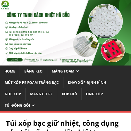
HOME
BĂNG KEO
MÀNG FOAM
MÚT XỐP PE FOAM TRÁNG BẠC
KHAY XỐP ĐỊNH HÌNH
GÓC XỐP
MÀNG CO PE
XỐP HƠI
ỐNG XỐP
TÚI ĐÓNG GÓI
Túi xốp bạc giữ nhiệt, công dụng