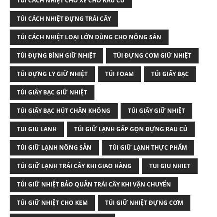
TÚI CÁCH NHIỆT CHO XE CHỞ RAU CỦ
TÚI CÁCH NHIỆT ĐỰNG TRÁI CÂY
TÚI CÁCH NHIỆT LOẠI LỚN DÙNG CHO NÔNG SẢN
TÚI ĐỰNG BÌNH GIỮ NHIỆT
TÚI ĐỰNG CƠM GIỮ NHIỆT
TÚI ĐỰNG LY GIỮ NHIỆT
TÚI FOAM
TÚI GIẤY BẠC
TÚI GIẤY BẠC GIỮ NHIỆT
TÚI GIẤY BẠC HÚT CHÂN KHÔNG
TÚI GIẤY GIỮ NHIỆT
TUI GIU LANH
TÚI GIỮ LẠNH GẤP GỌN ĐỰNG RAU CỦ
TÚI GIỮ LẠNH NÔNG SẢN
TÚI GIỮ LẠNH THỰC PHẨM
TÚI GIỮ LẠNH TRÁI CÂY KHI GIAO HÀNG
TUI GIU NHIET
TÚI GIỮ NHIỆT BẢO QUẢN TRÁI CÂY KHI VẬN CHUYỂN
TÚI GIỮ NHIỆT CHO KEM
TÚI GIỮ NHIỆT ĐỰNG CƠM