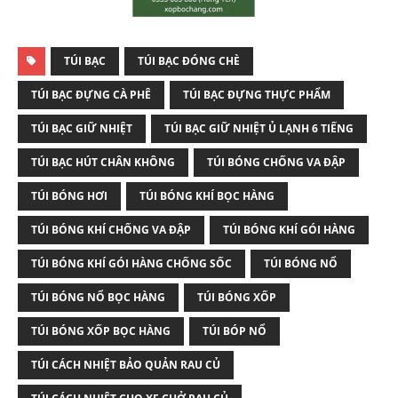
TÚI BẠC
TÚI BẠC ĐÓNG CHÈ
TÚI BẠC ĐỰNG CÀ PHÊ
TÚI BẠC ĐỰNG THỰC PHẨM
TÚI BẠC GIỮ NHIỆT
TÚI BẠC GIỮ NHIỆT Ủ LẠNH 6 TIẾNG
TÚI BẠC HÚT CHÂN KHÔNG
TÚI BÓNG CHỐNG VA ĐẬP
TÚI BÓNG HƠI
TÚI BÓNG KHÍ BỌC HÀNG
TÚI BÓNG KHÍ CHỐNG VA ĐẬP
TÚI BÓNG KHÍ GÓI HÀNG
TÚI BÓNG KHÍ GÓI HÀNG CHỐNG SỐC
TÚI BÓNG NỔ
TÚI BÓNG NỔ BỌC HÀNG
TÚI BÓNG XỐP
TÚI BÓNG XỐP BỌC HÀNG
TÚI BÓP NỔ
TÚI CÁCH NHIỆT BẢO QUẢN RAU CỦ