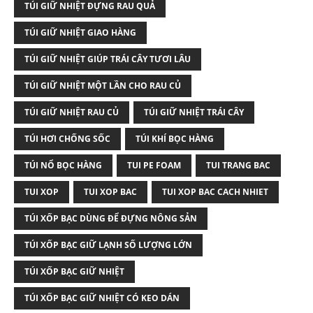
TÚI GIỮ NHIỆT ĐỰNG RAU QUẢ
TÚI GIỮ NHIỆT GIAO HÀNG
TÚI GIỮ NHIỆT GIÚP TRÁI CÂY TƯƠI LÂU
TÚI GIỮ NHIỆT MỘT LẦN CHO RAU CỦ
TÚI GIỮ NHIỆT RAU CỦ
TÚI GIỮ NHIỆT TRÁI CÂY
TÚI HƠI CHỐNG SỐC
TÚI KHÍ BỌC HÀNG
TÚI NỔ BỌC HÀNG
TUI PE FOAM
TUI TRANG BAC
TUI XOP
TUI XOP BAC
TUI XOP BAC CACH NHIET
TÚI XỐP BẠC DÙNG ĐỂ ĐỰNG NÔNG SẢN
TÚI XỐP BẠC GIỮ LẠNH SỐ LƯỢNG LỚN
TÚI XỐP BẠC GIỮ NHIỆT
TÚI XỐP BẠC GIỮ NHIỆT CÓ KEO DÁN