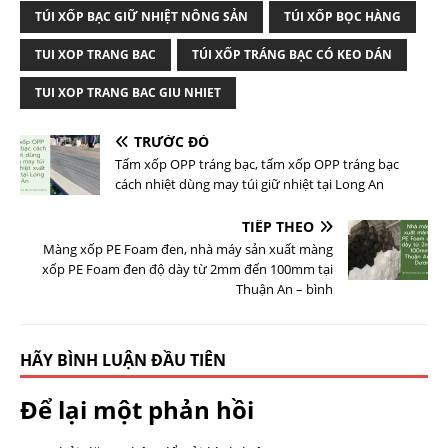
TÚI XỐP BẠC GIỮ NHIỆT NÔNG SẢN
TÚI XỐP BỌC HÀNG
TUI XOP TRANG BAC
TÚI XỐP TRÁNG BẠC CÓ KEO DÁN
TUI XOP TRANG BAC GIU NHIET
TRƯỚC ĐÓ
Tấm xốp OPP tráng bạc, tấm xốp OPP tráng bạc
cách nhiệt dùng may túi giữ nhiệt tại Long An
TIẾP THEO
Màng xốp PE Foam đen, nhà máy sản xuất màng
xốp PE Foam đen độ dày từ 2mm đến 100mm tại
Thuận An – bình
HÃY BÌNH LUẬN ĐẦU TIÊN
Để lại một phản hồi