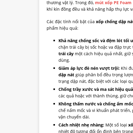
thương vật lý. Trong đó,
mút xốp PE Foam
khí kín đồng đều và khả năng hấp thụ lực va
Các đặc tính nổi bật của
xốp chống dập nát
phẩm hiệu quả:
Khả năng chống sốc và đệm lót tối 
chặn trái cây bị sốc hoặc va đập trực 
trái cây
một cách hiệu quả nhất, giữ 
dùng.
Giảm áp lực đè nén vượt trội:
Khi đư
dập nát
giúp phân bổ đều trọng lượng
trạng dập nát, đặc biệt với các loại
Chống trầy xước và ma sát hiệu quả
các quả hoặc với thành thùng, giữ cho 
Không thấm nước và chống ẩm mốc
chế nấm mốc và vi khuẩn phát triển,
vận chuyển dài.
Cách nhiệt nhẹ nhàng:
Một số loại
xố
nhiệt độ tương đối ổn định bên trong 