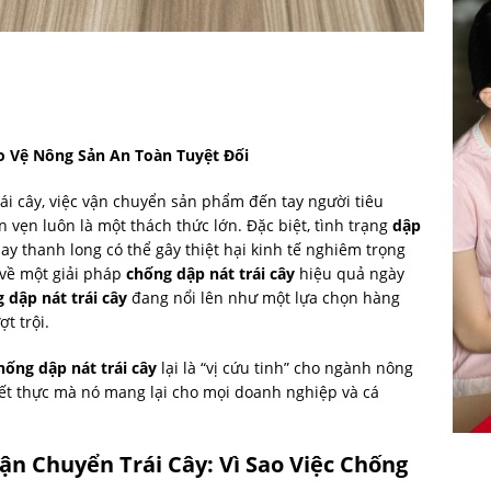
o Vệ Nông Sản An Toàn Tuyệt Đối
i cây, việc vận chuyển sản phẩm đến tay người tiêu
vẹn luôn là một thách thức lớn. Đặc biệt, tình trạng
dập
y thanh long có thể gây thiệt hại kinh tế nghiêm trọng
 về một giải pháp
chống dập nát trái cây
hiệu quả ngày
 dập nát trái cây
đang nổi lên như một lựa chọn hàng
t trội.
hống dập nát trái cây
lại là “vị cứu tinh” cho ngành nông
iết thực mà nó mang lại cho mọi doanh nghiệp và cá
ận Chuyển Trái Cây: Vì Sao Việc Chống