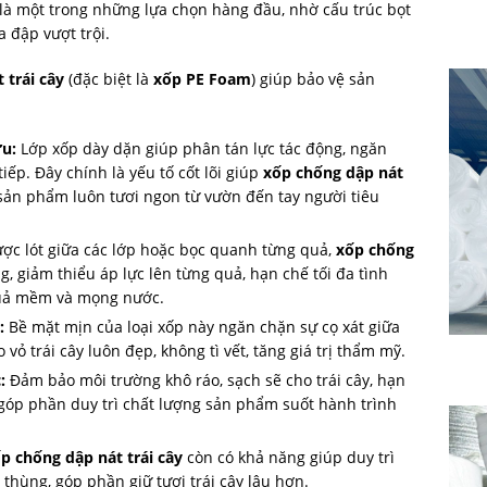
là một trong những lựa chọn hàng đầu, nhờ cấu trúc bọt
 đập vượt trội.
 trái cây
(đặc biệt là
xốp PE Foam
) giúp bảo vệ sản
ưu:
Lớp xốp dày dặn giúp phân tán lực tác động, ngăn
tiếp. Đây chính là yếu tố cốt lõi giúp
xốp chống dập nát
sản phẩm luôn tươi ngon từ vườn đến tay người tiêu
ợc lót giữa các lớp hoặc bọc quanh từng quả,
xốp chống
, giảm thiểu áp lực lên từng quả, hạn chế tối đa tình
 quả mềm và mọng nước.
:
Bề mặt mịn của loại xốp này ngăn chặn sự cọ xát giữa
vỏ trái cây luôn đẹp, không tì vết, tăng giá trị thẩm mỹ.
:
Đảm bảo môi trường khô ráo, sạch sẽ cho trái cây, hạn
 góp phần duy trì chất lượng sản phẩm suốt hành trình
p chống dập nát trái cây
còn có khả năng giúp duy trì
thùng, góp phần giữ tươi trái cây lâu hơn.