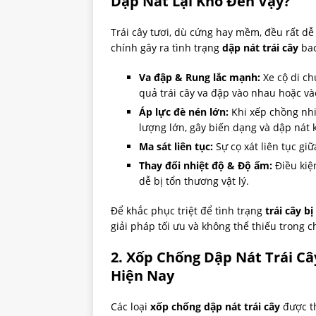
Dập Nát Lại Khó Đến Vậy?
Trái cây tươi, dù cứng hay mềm, đều rất dễ
chính gây ra tình trạng
dập nát trái cây
bao
Va đập & Rung lắc mạnh:
Xe cộ di ch
quả trái cây va đập vào nhau hoặc v
Áp lực đè nén lớn:
Khi xếp chồng nhiề
lượng lớn, gây biến dạng và dập ná
Ma sát liên tục:
Sự cọ xát liên tục gi
Thay đổi nhiệt độ & Độ ẩm:
Điều kiệ
dễ bị tổn thương vật lý.
Để khắc phục triệt để tình trạng
trái cây b
giải pháp tối ưu và không thể thiếu trong c
2. Xốp Chống Dập Nát Trái Câ
Hiện Nay
Các loại
xốp chống dập nát trái cây
được th