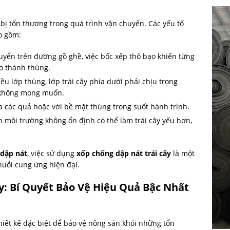
 bị tổn thương trong quá trình vận chuyển. Các yếu tố
 gồm:
uyển trên đường gồ ghề, việc bốc xếp thô bạo khiến từng
ào thành thùng.
u lớp thùng, lớp trái cây phía dưới phải chịu trọng
t không mong muốn.
ữa các quả hoặc với bề mặt thùng trong suốt hành trình.
n môi trường không ổn định có thể làm trái cây yếu hơn,
ị dập nát
, việc sử dụng
xốp chống dập nát trái cây
là một
huỗi cung ứng hiện đại.
y: Bí Quyết Bảo Vệ Hiệu Quả Bậc Nhất
iết kế đặc biệt để bảo vệ nông sản khỏi những tổn