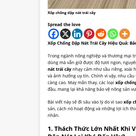
Xốp chống dập nát trái cây
Spread the love
Xốp Chống Dập Nát Trái Cây Hiệu Quả: Bả
Trong ngành nông nghiệp và thương mại trá
dùng mà vẫn giữ được độ tươi ngon, nguyên 
nát trái cây
nhạy cảm như sầu riêng, xoài ha
và ảnh hưởng uy tín. Chính vì vậy, nhu cầu
càng cao. May mắn thay, các loại
xốp chống
đầu, mang lại khả năng bảo vệ nông sản vượ
Bài viết này sẽ đi sâu vào lý do vì sao
xốp c
sản, cách nó hoạt động và những lợi ích th
nhân.
1. Thách Thức Lớn Nhất Khi V