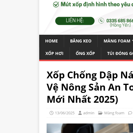
HOME
BĂNG KEO
MÀNG FOAM
XỐP HƠI
ỐNG XỐP
TÚI ĐÓNG G
Xốp Chống Dập Nát
Vệ Nông Sản An To
Mới Nhất 2025)
13/06/2025
admin
Màng foam