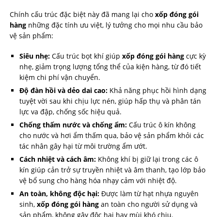
Chính cấu trúc đặc biệt này đã mang lại cho
xốp đóng gói
hàng
những đặc tính ưu việt, lý tưởng cho mọi nhu cầu bảo
vệ sản phẩm:
Siêu nhẹ:
Cấu trúc bọt khí giúp
xốp đóng gói hàng
cực kỳ
nhẹ, giảm trọng lượng tổng thể của kiện hàng, từ đó tiết
kiệm chi phí vận chuyển.
Độ đàn hồi và dẻo dai cao:
Khả năng phục hồi hình dạng
tuyệt vời sau khi chịu lực nén, giúp hấp thụ và phân tán
lực va đập, chống sốc hiệu quả.
Chống thấm nước và chống ẩm:
Cấu trúc ô kín không
cho nước và hơi ẩm thấm qua, bảo vệ sản phẩm khỏi các
tác nhân gây hại từ môi trường ẩm ướt.
Cách nhiệt và cách âm:
Không khí bị giữ lại trong các ô
kín giúp cản trở sự truyền nhiệt và âm thanh, tạo lớp bảo
vệ bổ sung cho hàng hóa nhạy cảm với nhiệt độ.
An toàn, không độc hại:
Được làm từ hạt nhựa nguyên
sinh,
xốp đóng gói hàng
an toàn cho người sử dụng và
sản phẩm, không gây độc hại hay mùi khó chịu.