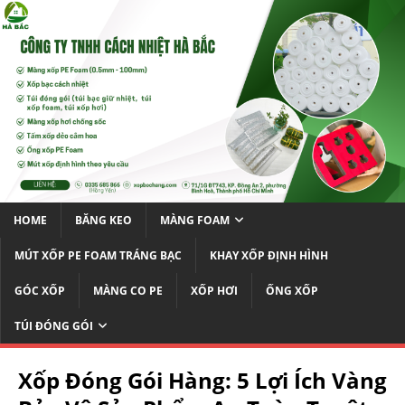
HOME
BĂNG KEO
MÀNG FOAM
MÚT XỐP PE FOAM TRÁNG BẠC
KHAY XỐP ĐỊNH HÌNH
GÓC XỐP
MÀNG CO PE
XỐP HƠI
ỐNG XỐP
TÚI ĐÓNG GÓI
Xốp Đóng Gói Hàng: 5 Lợi Ích Vàng