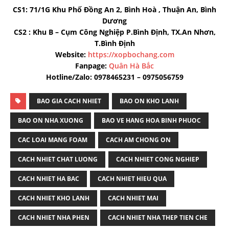
CS1: 71/1G Khu Phố Đồng An 2, Bình Hoà , Thuận An, Bình
Dương
CS2 : Khu B – Cụm Công Nghiệp P.Bình Định, TX.An Nhơn,
T.Bình Định
Website:
https://xopbochang.com
Fanpage:
Quân Hà Bắc
Hotline/Zalo: 0978465231 – 0975056759
BAO GIA CACH NHIET
BAO ON KHO LANH
BAO ON NHA XUONG
BAO VE HANG HOA BINH PHUOC
CAC LOAI MANG FOAM
CACH AM CHONG ON
CACH NHIET CHAT LUONG
CACH NHIET CONG NGHIEP
CACH NHIET HA BAC
CACH NHIET HIEU QUA
CACH NHIET KHO LANH
CACH NHIET MAI
CACH NHIET NHA PHEN
CACH NHIET NHA THEP TIEN CHE