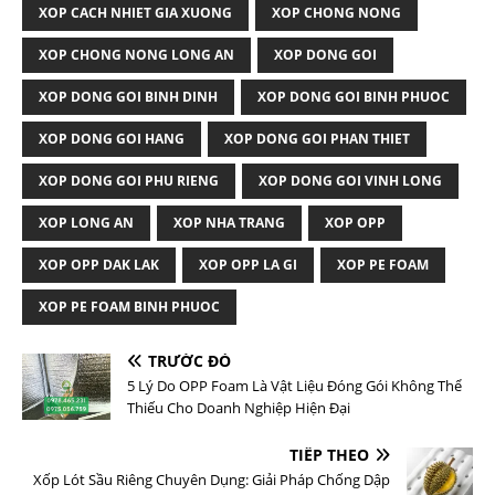
XOP CACH NHIET GIA XUONG
XOP CHONG NONG
XOP CHONG NONG LONG AN
XOP DONG GOI
XOP DONG GOI BINH DINH
XOP DONG GOI BINH PHUOC
XOP DONG GOI HANG
XOP DONG GOI PHAN THIET
XOP DONG GOI PHU RIENG
XOP DONG GOI VINH LONG
XOP LONG AN
XOP NHA TRANG
XOP OPP
XOP OPP DAK LAK
XOP OPP LA GI
XOP PE FOAM
XOP PE FOAM BINH PHUOC
TRƯỚC ĐÓ
5 Lý Do OPP Foam Là Vật Liệu Đóng Gói Không Thể
Thiếu Cho Doanh Nghiệp Hiện Đại
TIẾP THEO
Xốp Lót Sầu Riêng Chuyên Dụng: Giải Pháp Chống Dập