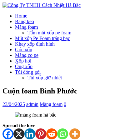
Home
Băng keo
Màng foam
Tấm mút xốp pe foam
Mút xốp Pe Foam tráng bạc
Khay xốp định hình
Góc xốp
Màng co pe
Xốp hơi
Ống xốp
Túi đóng gói
Túi xốp giữ nhiệt
Cuộn foam Bình Phước
23/04/2025
admin
Màng foam
0
Spread the love