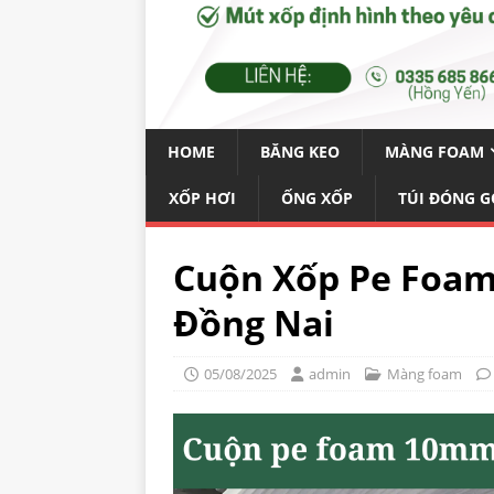
HOME
BĂNG KEO
MÀNG FOAM
XỐP HƠI
ỐNG XỐP
TÚI ĐÓNG G
Cuộn Xốp Pe Foam
Đồng Nai
05/08/2025
admin
Màng foam