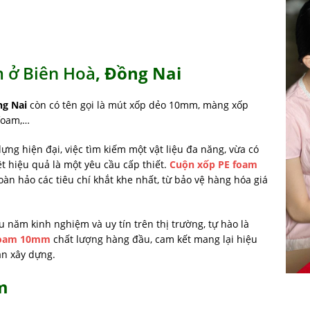
 ở Biên Hoà
, Đồng Nai
g Nai
còn có tên gọi là mút xốp dẻo 10mm, màng xốp
 foam,…
ng hiện đại, việc tìm kiếm một vật liệu đa năng, vừa có
ệt hiệu quả là một yêu cầu cấp thiết.
Cuộn xốp PE foam
oàn hảo các tiêu chí khắt khe nhất, từ bảo vệ hàng hóa giá
ều năm kinh nghiệm và uy tín trên thị trường, tự hào là
foam 10mm
chất lượng hàng đầu, cam kết mang lại hiệu
án xây dựng.
m