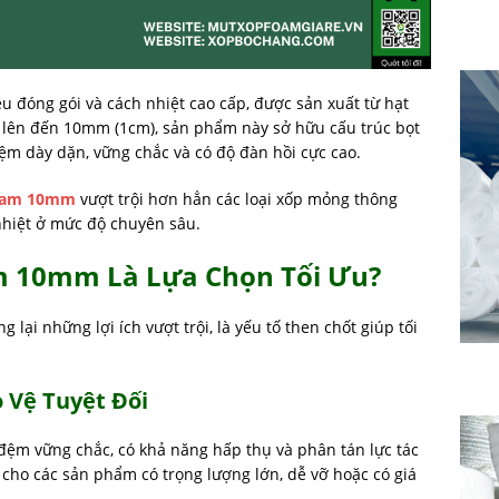
iệu đóng gói và cách nhiệt cao cấp, được sản xuất từ hạt
y lên đến 10mm (1cm), sản phẩm này sở hữu cấu trúc bọt
p đệm dày dặn, vững chắc và có độ đàn hồi cực cao.
foam 10mm
vượt trội hơn hẳn các loại xốp mỏng thông
nhiệt ở mức độ chuyên sâu.
m 10mm Là Lựa Chọn Tối Ưu?
 lại những lợi ích vượt trội, là yếu tố then chốt giúp tối
 Vệ Tuyệt Đối
ệm vững chắc, có khả năng hấp thụ và phân tán lực tác
 cho các sản phẩm có trọng lượng lớn, dễ vỡ hoặc có giá