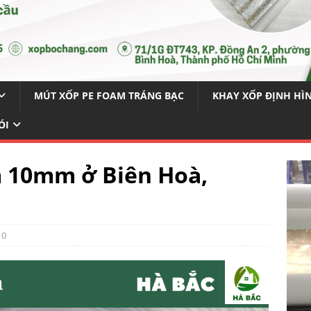
MÚT XỐP PE FOAM TRÁNG BẠC
KHAY XỐP ĐỊNH HÌ
ÓI
 10mm ở Biên Hoà,
0