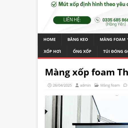
HOME
BĂNG KEO
MÀNG FOAM
XỐP HƠI
ỐNG XỐP
TÚI ĐÓNG G
Màng xốp foam T
26/04/2025
admin
Màng foam