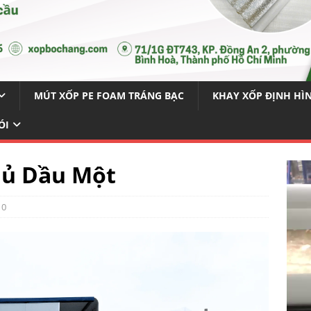
MÚT XỐP PE FOAM TRÁNG BẠC
KHAY XỐP ĐỊNH HÌ
ÓI
hủ Dầu Một
0