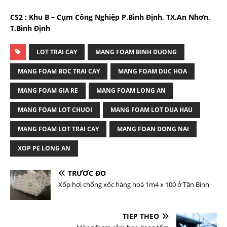
CS2 : Khu B – Cụm Công Nghiệp P.Bình Định, TX.An Nhơn,
T.Bình Định
LOT TRAI CAY
MANG FOAM BINH DUONG
MANG FOAM BOC TRAI CAY
MANG FOAM DUC HOA
MANG FOAM GIA RE
MANG FOAM LONG AN
MANG FOAM LOT CHUOI
MANG FOAM LOT DUA HAU
MANG FOAM LOT TRAI CAY
MANG FOAN DONG NAI
XOP PE LONG AN
TRƯỚC ĐÓ
Xốp hơi chống xốc hàng hoá 1m4 x 100 ở Tân Bình
TIẾP THEO