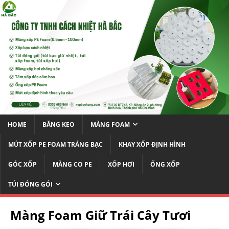
HOME
BĂNG KEO
MÀNG FOAM
MÚT XỐP PE FOAM TRÁNG BẠC
KHAY XỐP ĐỊNH HÌNH
GÓC XỐP
MÀNG CO PE
XỐP HƠI
ỐNG XỐP
TÚI ĐÓNG GÓI
Màng Foam Giữ Trái Cây Tươi