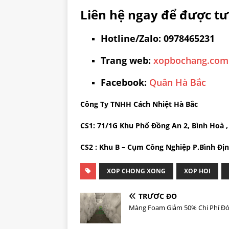
Liên hệ ngay để được tư
Hotline/Zalo: 0978465231
Trang web:
xopbochang.com
Facebook:
Quân Hà Bắc
Công Ty TNHH Cách Nhiệt Hà Bắc
CS1: 71/1G Khu Phố Đồng An 2, Bình Hoà 
CS2 : Khu B – Cụm Công Nghiệp P.Bình Địn
XOP CHONG XONG
XOP HOI
TRƯỚC ĐÓ
Màng Foam Giảm 50% Chi Phí Đó