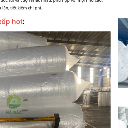
hước túi và cuộn khác nhau, phù hợp với mọi nhu cầu.
lần, tiết kiệm chi phí.
xốp hơi
: