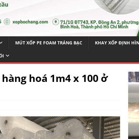
MÚT XỐP PE FOAM TRÁNG BẠC
KHAY XỐP ĐỊNH HÌ
ÓI
 hàng hoá 1m4 x 100 ở