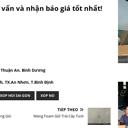
 vấn và nhận báo giá tốt nhất!
, Thuận An, Bình Dương
h, TX.An Nhơn, T.Bình Định
XOP HOI SAI GON
XOP NO
TIẾP THEO
ng Gói
Màng Foam Giữ Trái Cây Tươi