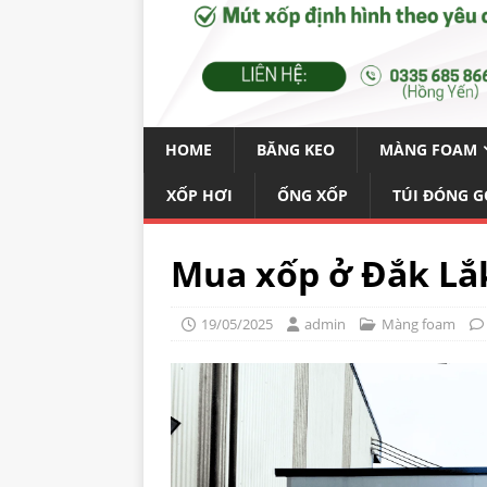
HOME
BĂNG KEO
MÀNG FOAM
XỐP HƠI
ỐNG XỐP
TÚI ĐÓNG G
Mua xốp ở Đắk Lắ
19/05/2025
admin
Màng foam