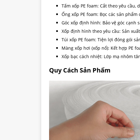
Tấm xốp PE foam: Cắt theo yêu cầu, d
Ống xốp PE foam: Bọc các sản phẩm dạ
Góc xốp định hình: Bảo vệ góc cạnh 
Xốp định hình theo yêu cầu: Sản xuấ
Túi xốp PE foam: Tiện lợi đóng gói 
Màng xốp hơi (xốp nổ): Kết hợp PE fo
Xốp bạc cách nhiệt: Lớp mạ nhôm tăn
Quy Cách Sản Phẩm