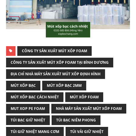
CÔNG TY SẢN XUẤT MÚT XỐP FOAM
CÔNG TY SẢN XUẤT MÚT XỐP FOAM TẠI BÌNH DƯƠNG
ĐỊA CHỈ NHÀ MÁY SẢN XUẤT MÚT XỐP ĐỊNH HÌNH
MÚT XỐP BẠC
MÚT XỐP BẠC 2MM
MÚT XỐP BẠC CÁCH NHIỆT
MÚT XỐP FOAM
MUT XOP PE FOAM
NHÀ MÁY SẢN XUẤT MÚT XỐP FOAM
TÚI BẠC GIỮ NHIỆT
TÚI BẠC NIÊM PHONG
TÚI GIỮ NHIỆT MANG CƠM
TÚI VẢI GIỮ NHIỆT