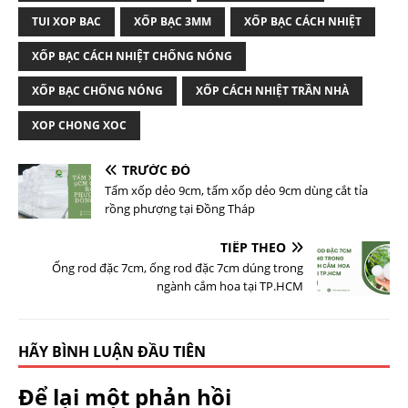
TUI XOP BAC
XỐP BẠC 3MM
XỐP BẠC CÁCH NHIỆT
XỐP BẠC CÁCH NHIỆT CHỐNG NÓNG
XỐP BẠC CHỐNG NÓNG
XỐP CÁCH NHIỆT TRẦN NHÀ
XOP CHONG XOC
TRƯỚC ĐÓ
Tấm xốp dẻo 9cm, tấm xốp dẻo 9cm dùng cắt tỉa
rồng phượng tại Đồng Tháp
TIẾP THEO
Ống rod đặc 7cm, ống rod đặc 7cm dúng trong
ngành cắm hoa tại TP.HCM
HÃY BÌNH LUẬN ĐẦU TIÊN
Để lại một phản hồi