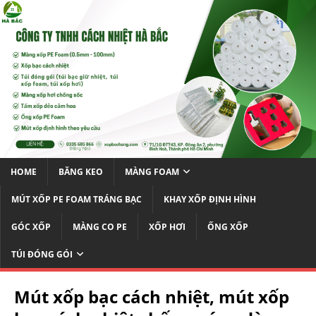
HOME
BĂNG KEO
MÀNG FOAM
MÚT XỐP PE FOAM TRÁNG BẠC
KHAY XỐP ĐỊNH HÌNH
GÓC XỐP
MÀNG CO PE
XỐP HƠI
ỐNG XỐP
TÚI ĐÓNG GÓI
Mút xốp bạc cách nhiệt, mút xốp