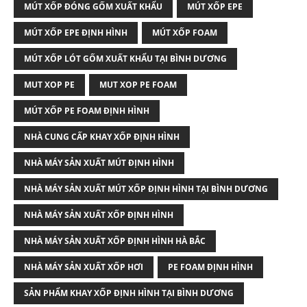
MÚT XỐP ĐÓNG GỐM XUẤT KHẨU
MÚT XỐP EPE
MÚT XỐP EPE ĐỊNH HÌNH
MÚT XỐP FOAM
MÚT XỐP LÓT GỐM XUẤT KHẨU TẠI BÌNH DƯƠNG
MUT XOP PE
MUT XOP PE FOAM
MÚT XỐP PE FOAM ĐỊNH HÌNH
NHÀ CUNG CẤP KHAY XỐP ĐỊNH HÌNH
NHÀ MÁY SẢN XUẤT MÚT ĐỊNH HÌNH
NHÀ MÁY SẢN XUẤT MÚT XỐP ĐỊNH HÌNH TẠI BÌNH DƯƠNG
NHÀ MÁY SẢN XUẤT XỐP ĐỊNH HÌNH
NHÀ MÁY SẢN XUẤT XỐP ĐỊNH HÌNH HÀ BẮC
NHÀ MÁY SẢN XUẤT XỐP HƠI
PE FOAM ĐỊNH HÌNH
SẢN PHẨM KHAY XỐP ĐỊNH HÌNH TẠI BÌNH DƯƠNG