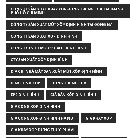
CÔNG TY SẢN XUẤT KHAY XỐP ĐÓNG THÙNG LOA TẠI THÀNH
PHỐ HỒ CHÍ MINH
CÔNG TY SẢN XUẤT MÚT XỐP ĐỊNH HÌNH TẠI ĐỒNG NAI
CONG TY SAN XUAT XOP DINH HINH
CÔNG TY TNHH MOUSSE XỐP ĐỊNH HÌNH
CTY SẢN XUẤT XỐP ĐỊNH HÌNH
ĐỊA CHỈ NHÀ MÁY SẢN XUẤT MÚT XỐP ĐỊNH HÌNH
ĐỊNH HÌNH XỐP
ĐÓNG THÙNG LOA
EPE ĐỊNH HÌNH
GIÁ BÁN XỐP ĐỊNH HÌNH
GIA CONG XOP DINH HINH
GIA CÔNG XỐP ĐỊNH HÌNH HÀ NỘI
GIÁ KHAY XỐP
GIÁ KHAY XỐP ĐỰNG THỰC PHẨM