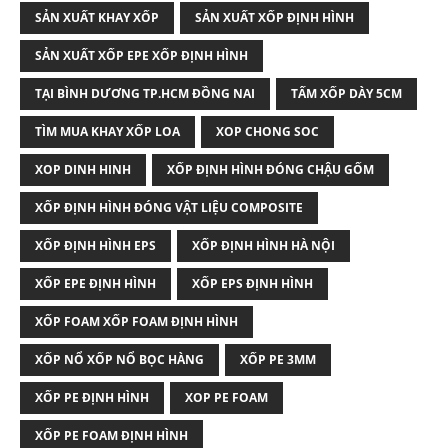
SẢN XUẤT KHAY XỐP
SẢN XUẤT XỐP ĐỊNH HÌNH
SẢN XUẤT XỐP EPE XỐP ĐỊNH HÌNH
TẠI BÌNH DƯƠNG TP.HCM ĐỒNG NAI
TẤM XỐP DÀY 5CM
TÌM MUA KHAY XỐP LOA
XOP CHONG SOC
XOP DINH HINH
XỐP ĐỊNH HÌNH ĐÓNG CHẬU GỐM
XỐP ĐỊNH HÌNH ĐÓNG VẬT LIỆU COMPOSITE
XỐP ĐỊNH HÌNH EPS
XỐP ĐỊNH HÌNH HÀ NỘI
XỐP EPE ĐỊNH HÌNH
XỐP EPS ĐỊNH HÌNH
XỐP FOAM XỐP FOAM ĐỊNH HÌNH
XỐP NỔ XỐP NỔ BỌC HÀNG
XỐP PE 3MM
XỐP PE ĐỊNH HÌNH
XOP PE FOAM
XỐP PE FOAM ĐỊNH HÌNH