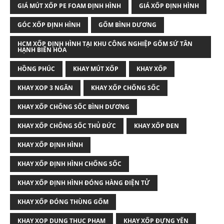
GIÁ MÚT XỐP PE FOAM ĐỊNH HÌNH
GIÁ XỐP ĐỊNH HÌNH
GÓC XỐP ĐỊNH HÌNH
GỐM BÌNH DƯƠNG
HCM XỐP ĐỊNH HÌNH TẠI KHU CÔNG NGHIỆP GỐM SỨ TÂN
HẠNH BIÊN HÒA
HỒNG PHÚC
KHAY MÚT XỐP
KHAY XỐP
KHAY XOP 3 NGĂN
KHAY XỐP CHỐNG SỐC
KHAY XỐP CHỐNG SỐC BÌNH DƯƠNG
KHAY XỐP CHỐNG SỐC THỦ ĐỨC
KHAY XỐP ĐEN
KHAY XỐP ĐỊNH HÌNH
KHAY XỐP ĐỊNH HÌNH CHỐNG SỐC
KHAY XỐP ĐỊNH HÌNH ĐÓNG HÀNG ĐIỆN TỬ
KHAY XỐP ĐÓNG THÙNG GỐM
KHAY XOP DUNG THUC PHAM
KHAY XỐP ĐỰNG YẾN