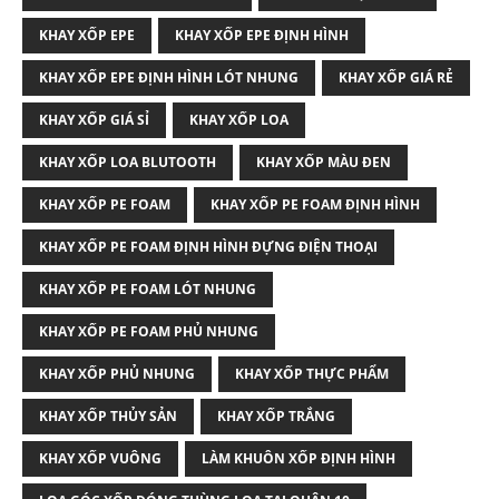
KHAY XỐP EPE
KHAY XỐP EPE ĐỊNH HÌNH
KHAY XỐP EPE ĐỊNH HÌNH LÓT NHUNG
KHAY XỐP GIÁ RẺ
KHAY XỐP GIÁ SỈ
KHAY XỐP LOA
KHAY XỐP LOA BLUTOOTH
KHAY XỐP MÀU ĐEN
KHAY XỐP PE FOAM
KHAY XỐP PE FOAM ĐỊNH HÌNH
KHAY XỐP PE FOAM ĐỊNH HÌNH ĐỰNG ĐIỆN THOẠI
KHAY XỐP PE FOAM LÓT NHUNG
KHAY XỐP PE FOAM PHỦ NHUNG
KHAY XỐP PHỦ NHUNG
KHAY XỐP THỰC PHẨM
KHAY XỐP THỦY SẢN
KHAY XỐP TRẮNG
KHAY XỐP VUÔNG
LÀM KHUÔN XỐP ĐỊNH HÌNH