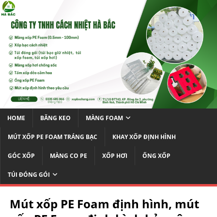
HOME
BĂNG KEO
MÀNG FOAM
MÚT XỐP PE FOAM TRÁNG BẠC
KHAY XỐP ĐỊNH HÌNH
GÓC XỐP
MÀNG CO PE
XỐP HƠI
ỐNG XỐP
TÚI ĐÓNG GÓI
Mút xốp PE Foam định hình, mút