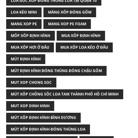
LOA GÓC XỐP ĐÓNG THÙNG LOA TẠI QUẬN 10
LOA KÉO MINI
MÀNG XỐP ĐÓNG GỐM
MANG XOP PE
MANG XOP PE FOAM
MỐP XỐP ĐỊNH HÌNH
MUA XỐP ĐỊNH HÌNH
MUA XỐP HƠI Ở ĐÂU
MUA XỐP LOA KÉO Ở ĐÂU
MÚT ĐỊNH HÌNH
MÚT ĐỊNH HÌNH ĐÓNG THÙNG ĐÓNG CHẬU GỐM
MUT XOP CHONG SOC
MÚT XỐP CHỐNG SỐC LOA TAIK THÀNH PHỐ HỒ CHÍ MINH
MUT XOP DINH HINH
MÚT XỐP ĐỊNH HÌNH BÌNH DƯƠNG
MÚT XỐP ĐỊNH HÌNH ĐÓNG THÙNG LOA