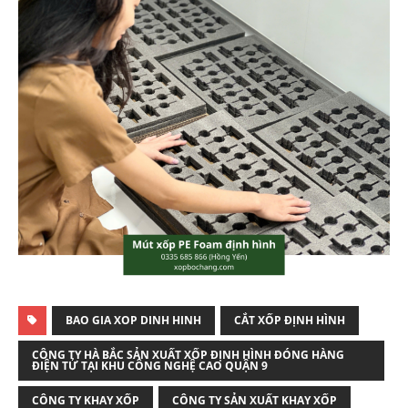
BAO GIA XOP DINH HINH
CẮT XỐP ĐỊNH HÌNH
CÔNG TY HÀ BẮC SẢN XUẤT XỐP ĐỊNH HÌNH ĐÓNG HÀNG
ĐIỆN TỬ TẠI KHU CÔNG NGHỆ CAO QUẬN 9
CÔNG TY KHAY XỐP
CÔNG TY SẢN XUẤT KHAY XỐP