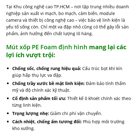
Tại Khu công nghệ cao TP.HCM – nơi tập trung nhiều doanh
nghiệp sản xuất vi mạch, bo mạch, cảm biến, module
camera và thiết bị công nghệ cao – việc bảo vệ linh kiện là
yếu tố sống còn. Chỉ một va đập nhỏ cũng có thể gây lỗi sản
phẩm, ảnh hưởng đến chất lượng lô hàng.
Mút xốp PE Foam định hình
mang lại các
lợi ích vượt trội:
Chống sốc, chống rung hiệu quả:
Cấu trúc bọt khí kín
giúp hấp thụ lực va đập.
Chống trầy xước bề mặt linh kiện:
Đảm bảo tính thẩm
mỹ và độ chính xác kỹ thuật.
Cố định sản phẩm tối ưu:
Thiết kế ô khoét chính xác theo
từng linh kiện.
Trọng lượng nhẹ:
Giảm chi phí vận chuyển.
Cách nhiệt, chống ẩm tương đối:
Phù hợp môi trường
kho xưởng.