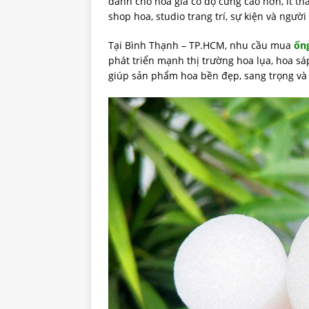
dành cho hoa giả có độ cứng cao hơn, ít th
shop hoa, studio trang trí, sự kiện và người
Tại Bình Thạnh – TP.HCM, nhu cầu mua
ốn
phát triển mạnh thị trường hoa lụa, hoa sá
giúp sản phẩm hoa bền đẹp, sang trọng và 