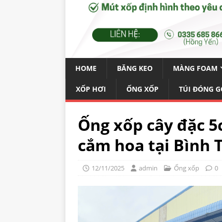
HOME
BĂNG KEO
MÀNG FOAM
XỐP HƠI
ỐNG XỐP
TÚI ĐÓNG G
Ống xốp cây đặc 5
cắm hoa tại Bình 
12/11/2025
admin
Ống xốp
0