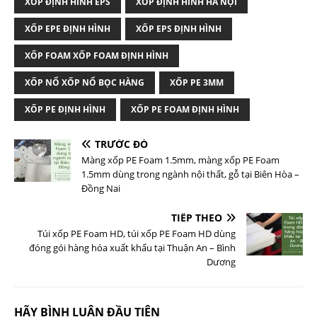
XỐP ĐỊNH HÌNH EPS
XỐP ĐỊNH HÌNH HÀ NỘI
XỐP EPE ĐỊNH HÌNH
XỐP EPS ĐỊNH HÌNH
XỐP FOAM XỐP FOAM ĐỊNH HÌNH
XỐP NỔ XỐP NỔ BỌC HÀNG
XỐP PE 3MM
XỐP PE ĐỊNH HÌNH
XỐP PE FOAM ĐỊNH HÌNH
TRƯỚC ĐÓ
Màng xốp PE Foam 1.5mm, màng xốp PE Foam
1.5mm dùng trong ngành nội thất, gỗ tại Biên Hòa –
Đồng Nai
TIẾP THEO
Túi xốp PE Foam HD, túi xốp PE Foam HD dùng
đóng gói hàng hóa xuất khẩu tại Thuận An – Bình
Dương
HÃY BÌNH LUẬN ĐẦU TIÊN