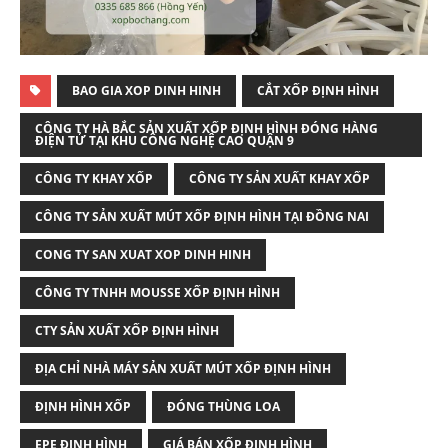
BAO GIA XOP DINH HINH
CẮT XỐP ĐỊNH HÌNH
CÔNG TY HÀ BẮC SẢN XUẤT XỐP ĐỊNH HÌNH ĐÓNG HÀNG
ĐIỆN TỬ TẠI KHU CÔNG NGHỆ CAO QUẬN 9
CÔNG TY KHAY XỐP
CÔNG TY SẢN XUẤT KHAY XỐP
CÔNG TY SẢN XUẤT MÚT XỐP ĐỊNH HÌNH TẠI ĐỒNG NAI
CONG TY SAN XUAT XOP DINH HINH
CÔNG TY TNHH MOUSSE XỐP ĐỊNH HÌNH
CTY SẢN XUẤT XỐP ĐỊNH HÌNH
ĐỊA CHỈ NHÀ MÁY SẢN XUẤT MÚT XỐP ĐỊNH HÌNH
ĐỊNH HÌNH XỐP
ĐÓNG THÙNG LOA
EPE ĐỊNH HÌNH
GIÁ BÁN XỐP ĐỊNH HÌNH