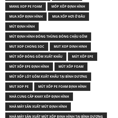
MANG XOP PE FOAM
MỐP XỐP ĐỊNH HÌNH
MUA XỐP ĐỊNH HÌNH
MUA XỐP HƠI Ở ĐÂU
MÚT ĐỊNH HÌNH
MÚT ĐỊNH HÌNH ĐÓNG THÙNG ĐÓNG CHẬU GỐM
MUT XOP CHONG SOC
MUT XOP DINH HINH
MÚT XỐP ĐÓNG GỐM XUẤT KHẨU
MÚT XỐP EPE
MÚT XỐP EPE ĐỊNH HÌNH
MÚT XỐP FOAM
MÚT XỐP LÓT GỐM XUẤT KHẨU TẠI BÌNH DƯƠNG
MUT XOP PE
MÚT XỐP PE FOAM ĐỊNH HÌNH
NHÀ CUNG CẤP KHAY XỐP ĐỊNH HÌNH
NHÀ MÁY SẢN XUẤT MÚT ĐỊNH HÌNH
NHÀ MÁY SẢN XUẤT MÚT XỐP ĐỊNH HÌNH TẠI BÌNH DƯƠNG