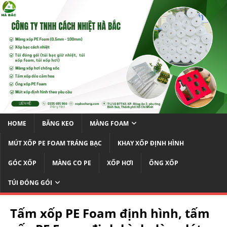
HOME
BĂNG KEO
MÀNG FOAM
MÚT XỐP PE FOAM TRÁNG BẠC
KHAY XỐP ĐỊNH HÌNH
GÓC XỐP
MÀNG CO PE
XỐP HƠI
ỐNG XỐP
TÚI ĐÓNG GÓI
Tấm xốp PE Foam định hình, tấm