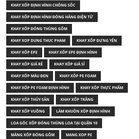
KHAY XỐP ĐỊNH HÌNH CHỐNG SỐC
KHAY XỐP ĐỊNH HÌNH ĐÓNG HÀNG ĐIỆN TỬ
KHAY XỐP ĐÓNG THÙNG GỐM
KHAY XOP DUNG THUC PHAM
KHAY XỐP ĐỰNG YẾN
KHAY XỐP EPE
KHAY XỐP EPE ĐỊNH HÌNH
KHAY XỐP GIÁ RẺ
KHAY XỐP GIÁ SỈ
KHAY XỐP MÀU ĐEN
KHAY XỐP PE FOAM
KHAY XỐP PE FOAM ĐỊNH HÌNH
KHAY XỐP THỰC PHẨM
KHAY XỐP THỦY SẢN
KHAY XỐP TRẮNG
KHAY XỐP VUÔNG
LÀM KHUÔN XỐP ĐỊNH HÌNH
LOA GÓC XỐP ĐÓNG THÙNG LOA TẠI QUẬN 10
MÀNG XỐP ĐÓNG GỐM
MANG XOP PE