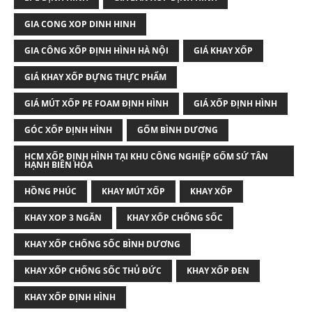
GIA CONG XOP DINH HINH
GIA CÔNG XỐP ĐỊNH HÌNH HÀ NỘI
GIÁ KHAY XỐP
GIÁ KHAY XỐP ĐỰNG THỰC PHẨM
GIÁ MÚT XỐP PE FOAM ĐỊNH HÌNH
GIÁ XỐP ĐỊNH HÌNH
GÓC XỐP ĐỊNH HÌNH
GỐM BÌNH DƯƠNG
HCM XỐP ĐỊNH HÌNH TẠI KHU CÔNG NGHIỆP GỐM SỨ TÂN
HẠNH BIÊN HÒA
HỒNG PHÚC
KHAY MÚT XỐP
KHAY XỐP
KHAY XOP 3 NGĂN
KHAY XỐP CHỐNG SỐC
KHAY XỐP CHỐNG SỐC BÌNH DƯƠNG
KHAY XỐP CHỐNG SỐC THỦ ĐỨC
KHAY XỐP ĐEN
KHAY XỐP ĐỊNH HÌNH