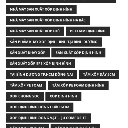
NHÀ MÁY SẢN XUẤT XỐP ĐỊNH HÌNH
NHÀ MÁY SẢN XUẤT XỐP ĐỊNH HÌNH HÀ BẮC
NHÀ MÁY SẢN XUẤT XỐP HƠI
PE FOAM ĐỊNH HÌNH
SẢN PHẨM KHAY XỐP ĐỊNH HÌNH TẠI BÌNH DƯƠNG
SẢN XUẤT KHAY XỐP
SẢN XUẤT XỐP ĐỊNH HÌNH
SẢN XUẤT XỐP EPE XỐP ĐỊNH HÌNH
TẠI BÌNH DƯƠNG TP.HCM ĐỒNG NAI
TẤM XỐP DÀY 5CM
TẤM XỐP PE FOAM
TẤM XỐP PE FOAM ĐỊNH HÌNH
XOP CHONG SOC
XOP DINH HINH
XỐP ĐỊNH HÌNH ĐÓNG CHẬU GỐM
XỐP ĐỊNH HÌNH ĐÓNG VẬT LIỆU COMPOSITE