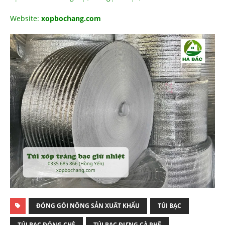
Website:
xopbochang.com
ĐÓNG GÓI NÔNG SẢN XUẤT KHẨU
TÚI BẠC
TÚI BẠC ĐÓNG CHÈ
TÚI BẠC ĐỰNG CÀ PHÊ