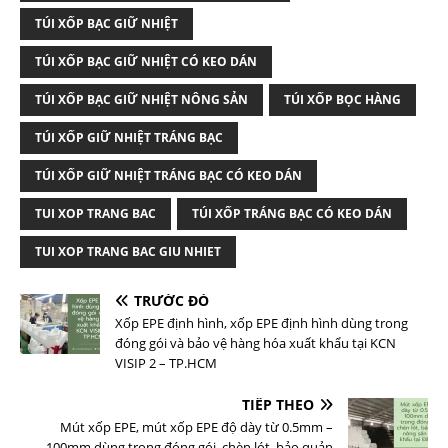
TÚI XỐP BẠC GIỮ NHIỆT
TÚI XỐP BẠC GIỮ NHIỆT CÓ KEO DÁN
TÚI XỐP BẠC GIỮ NHIỆT NÔNG SẢN
TÚI XỐP BỌC HÀNG
TÚI XỐP GIỮ NHIỆT TRÁNG BẠC
TÚI XỐP GIỮ NHIỆT TRÁNG BẠC CÓ KEO DÁN
TUI XOP TRANG BAC
TÚI XỐP TRÁNG BẠC CÓ KEO DÁN
TUI XOP TRANG BAC GIU NHIET
TRƯỚC ĐÓ
Xốp EPE định hình, xốp EPE định hình dùng trong
đóng gói và bảo vệ hàng hóa xuất khẩu tại KCN
VISIP 2 – TP.HCM
TIẾP THEO
Mút xốp EPE, mút xốp EPE độ dày từ 0.5mm –
100mm dùng trong đóng gói, chèn lót, bảo quản