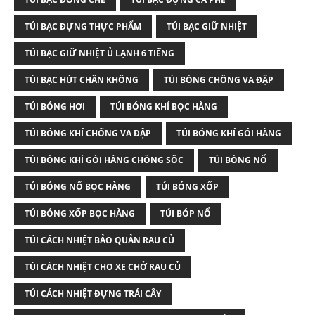
TÚI BẠC ĐỰNG THỰC PHẨM
TÚI BẠC GIỮ NHIỆT
TÚI BẠC GIỮ NHIỆT Ủ LẠNH 6 TIẾNG
TÚI BẠC HÚT CHÂN KHÔNG
TÚI BÓNG CHỐNG VA ĐẬP
TÚI BÓNG HƠI
TÚI BÓNG KHÍ BỌC HÀNG
TÚI BÓNG KHÍ CHỐNG VA ĐẬP
TÚI BÓNG KHÍ GÓI HÀNG
TÚI BÓNG KHÍ GÓI HÀNG CHỐNG SỐC
TÚI BÓNG NỔ
TÚI BÓNG NỔ BỌC HÀNG
TÚI BÓNG XỐP
TÚI BÓNG XỐP BỌC HÀNG
TÚI BÓP NỔ
TÚI CÁCH NHIỆT BẢO QUẢN RAU CỦ
TÚI CÁCH NHIỆT CHO XE CHỞ RAU CỦ
TÚI CÁCH NHIỆT ĐỰNG TRÁI CÂY