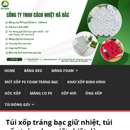
HOME
BĂNG KEO
MÀNG FOAM
MÚT XỐP PE FOAM TRÁNG BẠC
KHAY XỐP ĐỊNH HÌNH
GÓC XỐP
MÀNG CO PE
XỐP HƠI
ỐNG XỐP
TÚI ĐÓNG GÓI
Túi xốp tráng bạc giữ nhiệt, túi