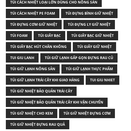
TÚI CÁCH NHIỆT LOẠI LỚN DÙNG CHO NÔNG SẢN
TÚI CÁCH NHIỆT PE FOAM
TÚI ĐỰNG BÌNH GIỮ NHIỆT
TÚI ĐỰNG CƠM GIỮ NHIỆT
TÚI ĐỰNG LY GIỮ NHIỆT
TÚI FOAM
TÚI GIẤY BẠC
TÚI GIẤY BẠC GIỮ NHIỆT
TÚI GIẤY BẠC HÚT CHÂN KHÔNG
TÚI GIẤY GIỮ NHIỆT
TUI GIU LANH
TÚI GIỮ LẠNH GẤP GỌN ĐỰNG RAU CỦ
TÚI GIỮ LẠNH NÔNG SẢN
TÚI GIỮ LẠNH THỰC PHẨM
TÚI GIỮ LẠNH TRÁI CÂY KHI GIAO HÀNG
TUI GIU NHIET
TÚI GIỮ NHIỆT BẢO QUẢN TRÁI CÂY
TÚI GIỮ NHIỆT BẢO QUẢN TRÁI CÂY KHI VẬN CHUYỂN
TÚI GIỮ NHIỆT CHO KEM
TÚI GIỮ NHIỆT ĐỰNG CƠM
TÚI GIỮ NHIỆT ĐỰNG RAU QUẢ