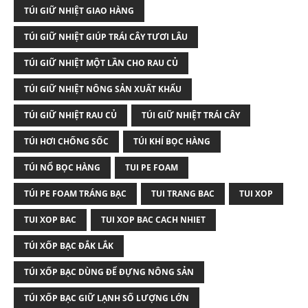
TÚI GIỮ NHIỆT GIAO HÀNG
TÚI GIỮ NHIỆT GIÚP TRÁI CÂY TƯƠI LÂU
TÚI GIỮ NHIỆT MỘT LẦN CHO RAU CỦ
TÚI GIỮ NHIỆT NÔNG SẢN XUẤT KHẨU
TÚI GIỮ NHIỆT RAU CỦ
TÚI GIỮ NHIỆT TRÁI CÂY
TÚI HƠI CHỐNG SỐC
TÚI KHÍ BỌC HÀNG
TÚI NỔ BỌC HÀNG
TUI PE FOAM
TÚI PE FOAM TRÁNG BẠC
TUI TRANG BAC
TUI XOP
TUI XOP BAC
TUI XOP BAC CACH NHIET
TÚI XỐP BẠC ĐẮK LẮK
TÚI XỐP BẠC DÙNG ĐỂ ĐỰNG NÔNG SẢN
TÚI XỐP BẠC GIỮ LẠNH SỐ LƯỢNG LỚN