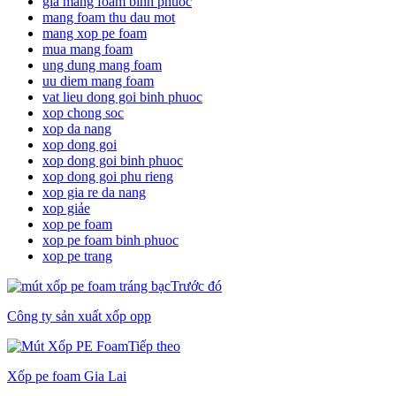
gia mang foam binh phuoc
mang foam thu dau mot
mang xop pe foam
mua mang foam
ung dung mang foam
uu diem mang foam
vat lieu dong goi binh phuoc
xop chong soc
xop da nang
xop dong goi
xop dong goi binh phuoc
xop dong goi phu rieng
xop gia re da nang
xop giảe
xop pe foam
xop pe foam binh phuoc
xop pe trang
Trước đó
Công ty sản xuất xốp opp
Tiếp theo
Xốp pe foam Gia Lai