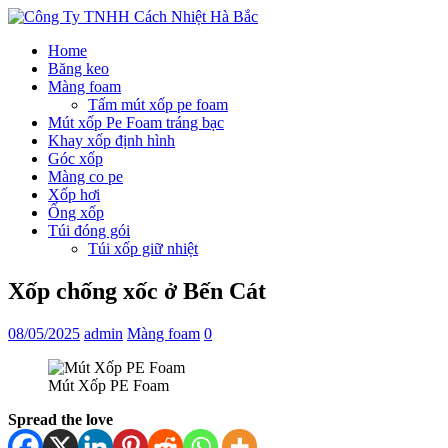
Home
Băng keo
Màng foam
Tấm mút xốp pe foam
Mút xốp Pe Foam tráng bạc
Khay xốp định hình
Góc xốp
Màng co pe
Xốp hơi
Ống xốp
Túi đóng gói
Túi xốp giữ nhiệt
Xốp chống xốc ở Bến Cát
08/05/2025
admin
Màng foam
0
Mút Xốp PE Foam
Spread the love