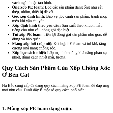
vách ngăn hoặc tạo hình.
Ống xốp PE foam:
Bọc các sản phẩm dạng ống như sắt,
thép, nhôm, thiết bị dễ vỡ.
Góc xốp định hình:
Bảo vệ góc cạnh sản phẩm, tránh móp
méo khi vận chuyển.
Xốp định hình theo yêu cầu:
Sản xuất theo khuôn mẫu
riêng cho nhu cầu đóng gói đặc biệt.
Túi xốp PE foam:
Tiện lợi đóng gói sản phẩm nhỏ gọn, dễ
dùng và bảo quản.
Màng xốp hơi (xốp nổ):
Kết hợp PE foam và túi khí, tăng
cường khả năng chống sốc.
Xốp bạc cách nhiệt:
Lớp mạ nhôm tăng khả năng phản xạ
nhiệt, dùng cách nhiệt mái, tường.
Quy Cách Sản Phẩm Của Xốp Chống Xốc
Ở Bến Cát
Hà Bắc cung cấp đa dạng quy cách màng xốp PE foam để đáp ứng
mọi nhu cầu. Dưới đây là một số quy cách phổ biến:
1. Màng xốp PE foam dạng cuộn: