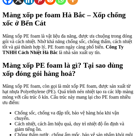
Màng xốp pe foam Hà Bắc – Xốp chống
xốc ở Bến Cát
Màng xốp PE foam là vật liệu đa năng, được ưa chuộng trong đóng
gói và cách nhiệt. Nhờ khả năng chống sốc, chống thấm, cách nhiệt
tốt và giá thành hợp lý, PE foam ngày càng phổ biến.
Công Ty
TNHH Cách Nhiệt Hà Bắc
là nhà sản xuất uy tín.
Màng xốp PE foam là gì? Tại sao dùng
xốp đóng gói hàng hoá?
Màng xốp PE foam, còn gọi là mút xốp PE foam, được sản xuất từ
hạt nhựa Polyethylene (PE). Quá trình nén nhiệt tạo ra các lớp màng
mỏng với cấu trúc ô kín. Cấu trúc này mang lại cho PE foam nhiều
ưu điểm:
Chống sốc, chống va đập tốt, bảo vệ hàng hóa khi vận
chuyển.
Cách nhiệt, cách âm hiệu quả, duy trì nhiệt độ ổn định và
giảm tiếng ồn.
Chống thấm nước, chống ẩm mốc, bảo vệ sản phẩm khỏi môi