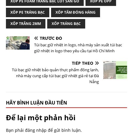
XỐP PE FOAM TRÁNG BẠC LÓT SÀN GỖ
XỐP PE OPP
XỐP PE TRÁNG BẠC
XỐP TẤM ĐÓNG HÀNG
XỐP TRẮNG 2MM
XỐP TRÁNG BẠC
TRƯỚC ĐÓ
Túi bạc giữ nhiệt in logo, nhà máy sản xuất túi bạc
giữ nhiệt in logo theo yêu cầu tại Hồ Chí Minh
TIẾP THEO
Túi bạc giữ nhiệt bảo quản thực phẩm đông lạnh,
nhà máy cung cấp túi bạc giữ nhiệt giá rẻ tại Đà
Nẵng
HÃY BÌNH LUẬN ĐẦU TIÊN
Để lại một phản hồi
Bạn phải
đăng nhập
để gửi bình luận.