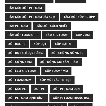
TẤM MÚT XỐP PE FOAM
TẤM MÚT XỐP PE FOAM DÀY 5CM
TẤM MÚT XỐP PE OPP
TAM PE FOAM
TẤM XỐP CÁCH NHIỆT
TẤM XỐP FOAM OPP
TẤM XPS FOAM
XOP 2MM
XỐP BẠC PE
XỐP BỌT
XỐP BỌT KHÍ
XỐP BỌT KHÍ BỌC HÀNG
XỐP CHỐNG NÓNG PE
XỐP CỨNG 5MM
XỐP ĐÓNG GÓI SẢN PHẨM
XỐP ECO XPS FOAM
XỐP FOAM 1MM
XỐP FOAM 2MM
XỐP MÚT CÁCH NHIỆT
XỐP MÚT PE
XOP PE
XỐP PE FOAM ĐEN
XỐP PE FOAM ĐỊNH HÌNH
XỐP PE FOAM TRÁNG BẠC