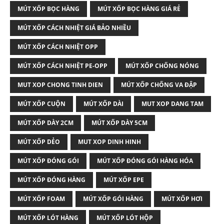
MÚT XỐP BỌC HÀNG
MÚT XỐP BỌC HÀNG GIÁ RẺ
MÚT XỐP CÁCH NHIỆT GIÁ BẢO NHIỀU
MÚT XỐP CÁCH NHIỆT OPP
MÚT XỐP CÁCH NHIỆT PE-OPP
MÚT XỐP CHỐNG NÓNG
MUT XOP CHONG TINH DIEN
MÚT XỐP CHỐNG VA ĐẬP
MÚT XỐP CUỘN
MÚT XỐP DÀI
MUT XOP DANG TAM
MÚT XỐP DÀY 2CM
MÚT XỐP DÀY 5CM
MÚT XỐP DẺO
MUT XOP DINH HINH
MÚT XỐP ĐÓNG GÓI
MÚT XỐP ĐÓNG GÓI HÀNG HÓA
MÚT XỐP ĐÓNG HÀNG
MÚT XỐP EPE
MÚT XỐP FOAM
MÚT XỐP GÓI HÀNG
MÚT XỐP HƠI
MÚT XỐP LÓT HÀNG
MÚT XỐP LÓT HỘP