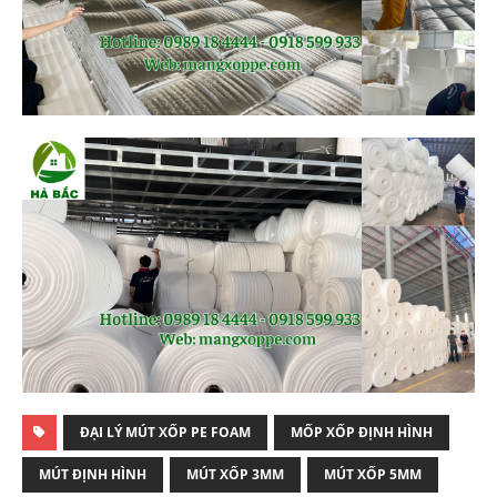
ĐẠI LÝ MÚT XỐP PE FOAM
MỐP XỐP ĐỊNH HÌNH
MÚT ĐỊNH HÌNH
MÚT XỐP 3MM
MÚT XỐP 5MM