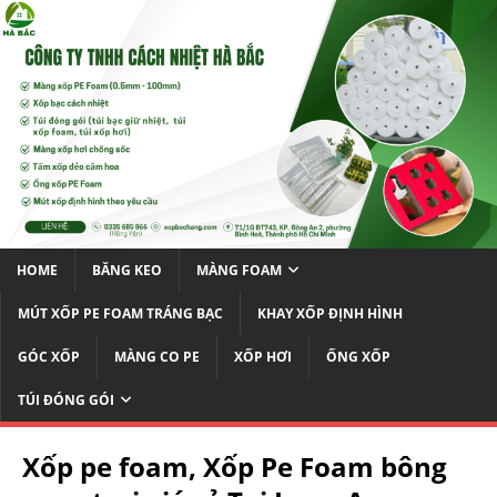
HOME
BĂNG KEO
MÀNG FOAM
MÚT XỐP PE FOAM TRÁNG BẠC
KHAY XỐP ĐỊNH HÌNH
GÓC XỐP
MÀNG CO PE
XỐP HƠI
ỐNG XỐP
TÚI ĐÓNG GÓI
Xốp pe foam, Xốp Pe Foam bông