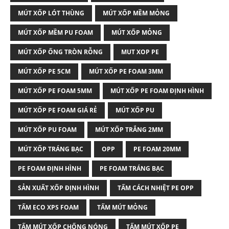
MÚT XỐP LÓT THÙNG
MÚT XỐP MỀM MỎNG
MÚT XỐP MỀM PU FOAM
MÚT XỐP MỎNG
MÚT XỐP ỐNG TRÒN RỖNG
MUT XOP PE
MÚT XỐP PE 5CM
MÚT XỐP PE FOAM 3MM
MÚT XỐP PE FOAM 5MM
MÚT XỐP PE FOAM ĐỊNH HÌNH
MÚT XỐP PE FOAM GIÁ RẺ
MÚT XỐP PU
MÚT XỐP PU FOAM
MÚT XỐP TRẮNG 2MM
MÚT XỐP TRÁNG BẠC
OPP
PE FOAM 20MM
PE FOAM ĐỊNH HÌNH
PE FOAM TRÁNG BẠC
SẢN XUẤT XỐP ĐỊNH HÌNH
TẤM CÁCH NHIỆT PE OPP
TẤM ECO XPS FOAM
TẤM MÚT MỎNG
TẤM MÚT XỐP CHỐNG NÓNG
TẤM MÚT XỐP PE